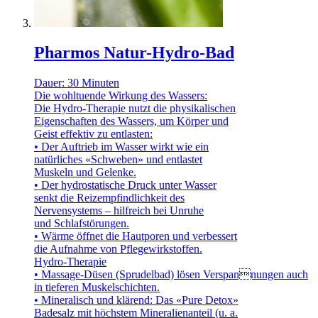
Pharmos Natur-Hydro-Bad
Dauer: 30 Minuten
Die wohltuende Wirkung des Wassers:
Die Hydro-Therapie nutzt die physikalischen
Eigenschaften des Wassers, um Körper und
Geist effektiv zu entlasten:
• Der Auftrieb im Wasser wirkt wie ein
natürliches «Schweben» und entlastet
Muskeln und Gelenke.
• Der hydrostatische Druck unter Wasser
senkt die Reizempfindlichkeit des
Nervensystems – hilfreich bei Unruhe
und Schlafstörungen.
• Wärme öffnet die Hautporen und verbessert
die Aufnahme von Pflegewirkstoffen.
Hydro-Therapie
• Massage-Düsen (Sprudelbad) lösen Verspannungen auch
in tieferen Muskelschichten.
• Mineralisch und klärend: Das «Pure Detox»
Badesalz mit höchstem Mineralienanteil (u. a.